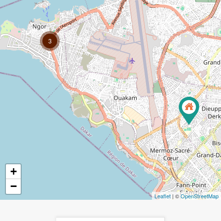
3
+
−
Leaflet
| ©
OpenStreetMap