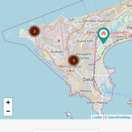
3
3
+
−
Leaflet
| ©
OpenStreetMap