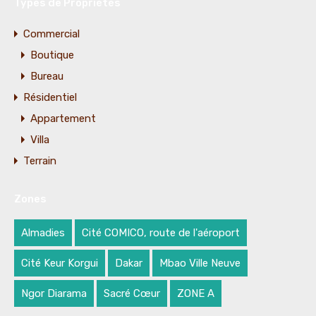
Types de Propriétés
Commercial
Boutique
Bureau
Résidentiel
Appartement
Villa
Terrain
Zones
Almadies
Cité COMICO, route de l'aéroport
Cité Keur Korgui
Dakar
Mbao Ville Neuve
Ngor Diarama
Sacré Cœur
ZONE A