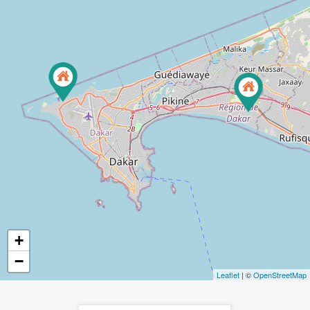
+
−
Leaflet
| ©
OpenStreetMap