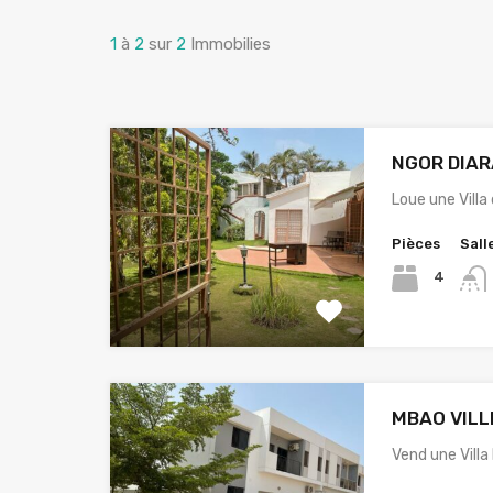
1
à
2
sur
2
Immobilies
NGOR DIA
Loue une Vill
Pièces
Sall
4
MBAO VILL
Vend une Villa