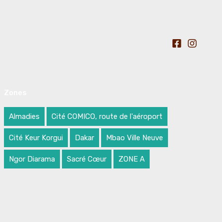
Zones
Almadies
Cité COMICO, route de l'aéroport
Cité Keur Korgui
Dakar
Mbao Ville Neuve
Ngor Diarama
Sacré Cœur
ZONE A