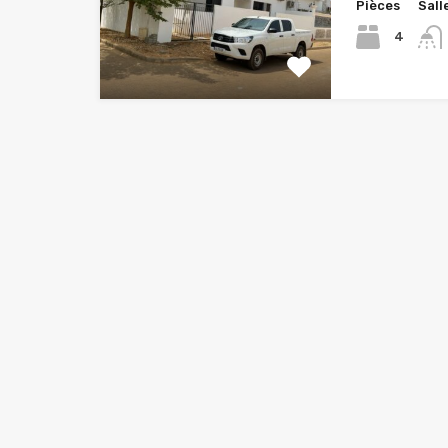
Pièces
Sall
4